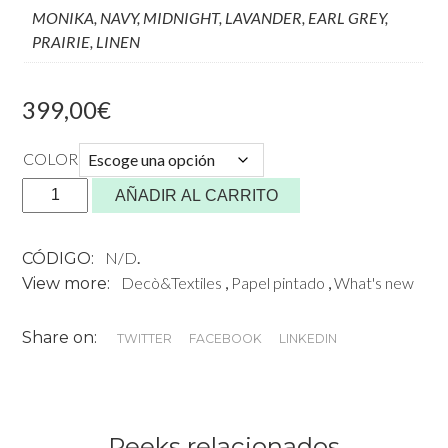
MONIKA, NAVY, MIDNIGHT, LAVANDER, EARL GREY,
PRAIRIE, LINEN
399,00
€
COLOR
Papel
AÑADIR AL CARRITO
Pintado
Cottage
N/D
.
CÓDIGO:
de
Decò&Textiles
,
Papel pintado
,
What's new
View more:
Bien
Fait
Share on:
cantidad
TWITTER
FACEBOOK
LINKEDIN
Peeks relacionados