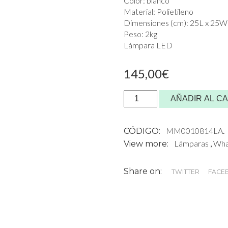
Color: blanco
Material: Polietileno
Dimensiones (cm): 25L x 25W
Peso: 2kg
Lámpara LED
145,00
€
Lampara
AÑADIR AL C
de
mesa
MM0010814LA
.
CÓDIGO:
MIFFY
Lámparas
,
Wha
View more:
cantidad
Share on:
TWITTER
FACE