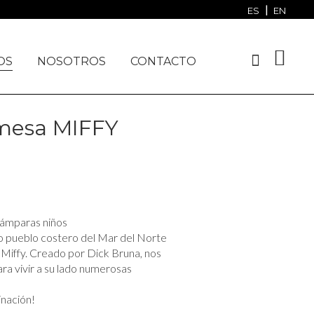
VER NUESTROS PROYECTOS
ES
EN
OS
NOSOTROS
CONTACTO
mesa MIFFY
 lámparas niños
o pueblo costero del Mar del Norte
 Miffy. Creado por Dick Bruna, nos
ara vivir a su lado numerosas
inación!