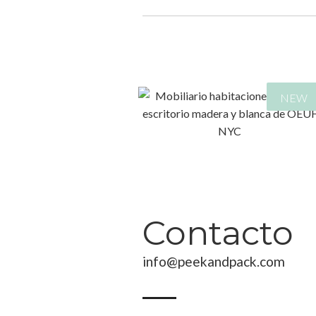
NEW
804,00
€
Contacto
info@peekandpack.com