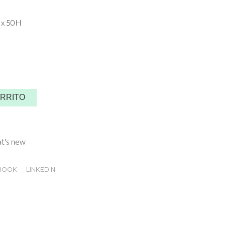
 x 50H
ARRITO
t's new
BOOK
LINKEDIN