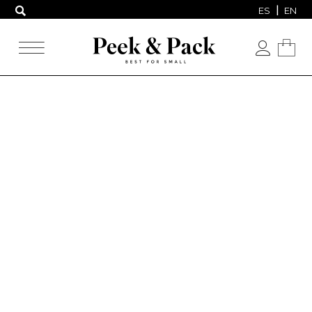
ES
EN