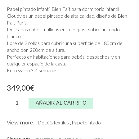
Papel pintado infantil Bien Fait para dormitorio infantil
Cloudy es un papel pintado de alta calidad, diseño de Bien
Fait Paris.
Delicadas nubes mullidas en color gris, sobre un fondo
blanco.
Lote de 2 rollos para cubrir una superficie de 180cm de
ancho por 280cm de altura.
Perfecto en habitaciones para bebés, despachos, y en
cualquier espacio de la casa.
Entrega en 3-4 semanas
349,00
€
Papel
AÑADIR AL CARRITO
Pintado
Cloudy
Decò&Textiles
,
Papel pintado
View more:
cantidad