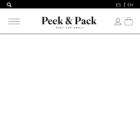
ES
EN