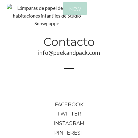
NEW
Contacto
174,00
€
83,00
€
info@peekandpack.com
FACEBOOK
TWITTER
INSTAGRAM
PINTEREST