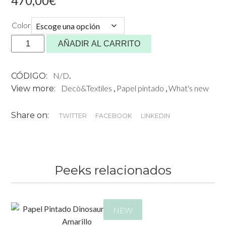
470,00
€
Color
Mural
AÑADIR AL CARRITO
KANAKO
diseño
N/D
.
CÓDIGO:
de
Decò&Textiles
,
Papel pintado
,
What's new
View more:
Tiffany
Bouelle
Share on:
para
TWITTER
FACEBOOK
LINKEDIN
Mues
Design
cantidad
Peeks relacionados
NEW