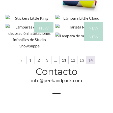
NEW
NEW
NEW
50,00
€
39,00
€
185,00
€
200,00
€
←
1
2
3
…
11
12
13
14
83,00
€
Contacto
145,00
€
info@peekandpack.com