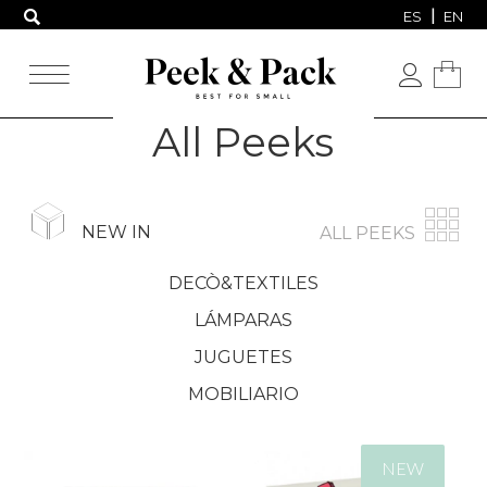
ES
EN
All Peeks
NEW IN
ALL PEEKS
DECÒ&TEXTILES
LÁMPARAS
JUGUETES
MOBILIARIO
NEW